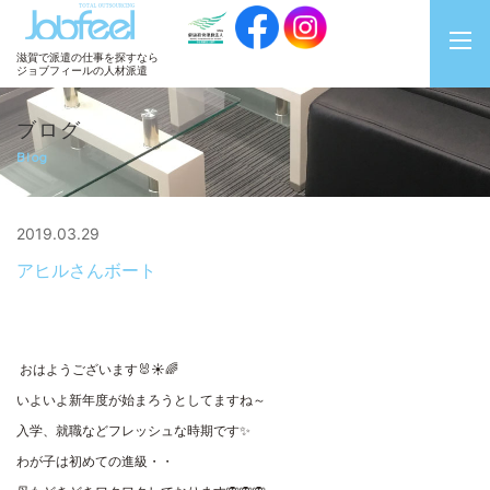
JobFeel
滋賀で派遣の仕事を探すなら
ジョブフィールの人材派遣
ブログ
Blog
2019.03.29
アヒルさんボート
おはようございます🐰☀🌈
いよいよ新年度が始まろうとしてますね～
入学、就職などフレッシュな時期です✨
わが子は初めての進級・・