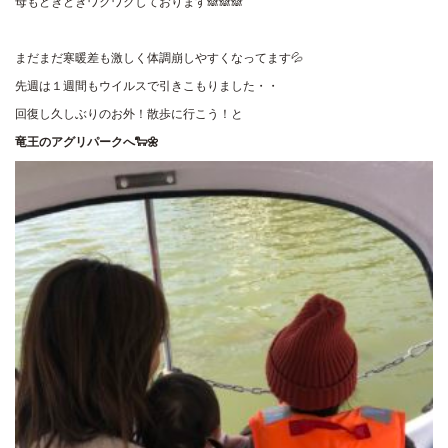
母もどきどきワクワクしております🙈🙈🙈
まだまだ寒暖差も激しく体調崩しやすくなってます💦
先週は１週間もウイルスで引きこもりました・・
回復し久しぶりのお外！散歩に行こう！と
竜王のアグリパークへ🐑🌼