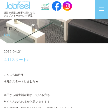
JobFeel
滋賀で派遣の仕事を探すなら
ジョブフィールの人材派遣
ブログ
Blog
2019.04.01
４月スタート♪
こんにちは(^^)
４月がスタートしました★
本日から新生活が始まっている方も
たくさんおられるかと思います！！