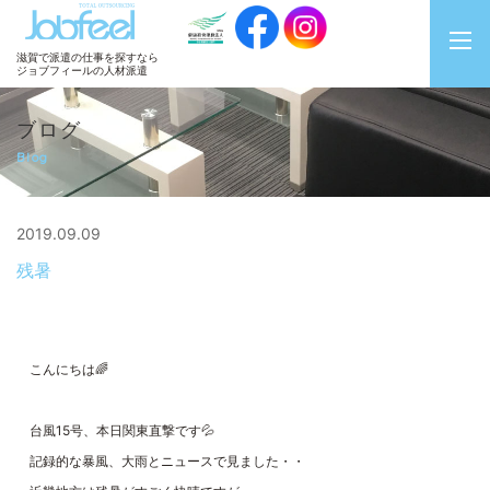
JobFeel
滋賀で派遣の仕事を探すなら
ジョブフィールの人材派遣
ブログ
Blog
2019.09.09
残暑
こんにちは🌈
台風15号、本日関東直撃です💦
記録的な暴風、大雨とニュースで見ました・・