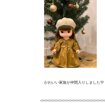
かわいい家族が仲間入りしました💛
▭▭▭▭▭▭▭▭▭▭▭▭▭▭▭▭▭▭