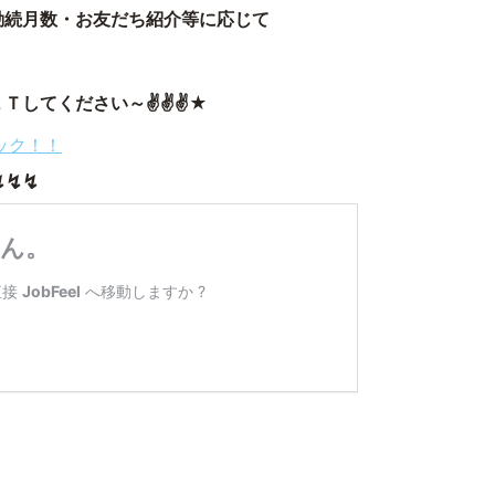
勤続月数・お友だち紹介等に応じて
Ｔしてください～✌✌✌★
リック！！
↯↯