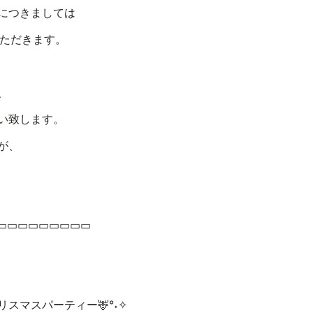
につきましては
ただきます。
、
い致します。
が、
▭▭▭▭▭▭▭▭▭
マスパーティー🦌°˖✧