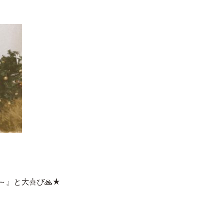
』と大喜び🙏★