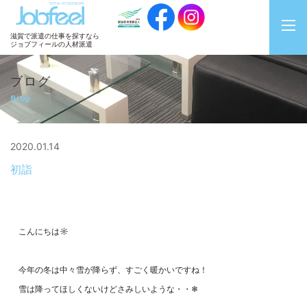
JobFeel
滋賀で派遣の仕事を探すなら
ジョブフィールの人材派遣
ブログ
Blog
2020.01.14
初詣
こんにちは☼
今年の冬は中々雪が降らず、すごく暖かいですね！
雪は降ってほしくないけどさみしいような・・❄