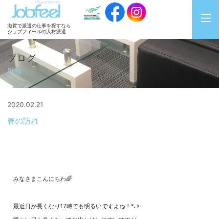
JobFeel
滋賀で派遣の仕事を探すなら
ジョブフィールの人材派遣
ブログ
Blog
2020.02.21
春の訪れ
みなさまこんにちわ🌈
最近日が長くなり17時でも明るいですよね！°˖✧