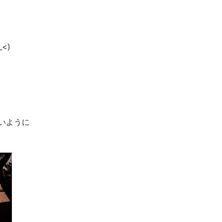
<)
いように