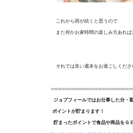
これから雨が続くと思うので
また何かお家時間の楽しみ方あればお
それでは良い週末をお過ごしください
▭▭▭▭▭▭▭▭▭▭▭▭▭▭▭▭▭▭
ジョブフィールではお仕事した分・
ポイントが貯まります！
貯まったポイントで食品や商品をＧＥ