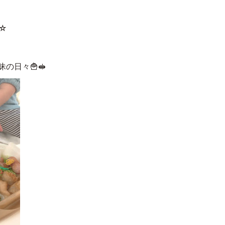
☆
日々🍟🥪