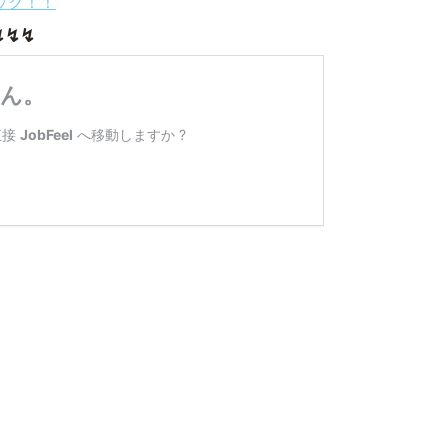
リック！！
↯↯