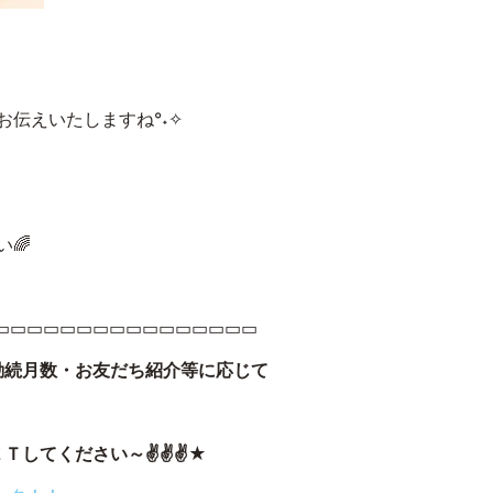
伝えいたしますね°˖✧
🌈
▭▭▭▭▭▭▭▭▭▭▭▭▭▭▭▭
勤続月数・お友だち紹介等に応じて
Ｔしてください～✌✌✌★