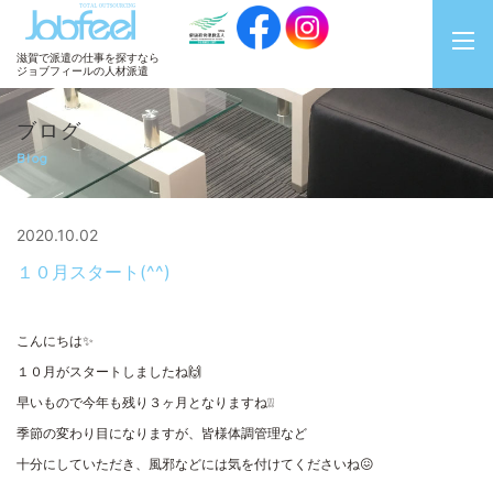
JobFeel
滋賀で派遣の仕事を探すなら
ジョブフィールの人材派遣
ブログ
Blog
2020.10.02
１０月スタート(^^)
こんにちは✨
１０月がスタートしましたね🙌
早いもので今年も残り３ヶ月となりますね❕❕
季節の変わり目になりますが、皆様体調管理など
十分にしていただき、風邪などには気を付けてくださいね😖