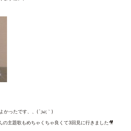
かったです、、(´;ω;｀)
さんの主題歌もめちゃくちゃ良くて3回見に行きました🎥