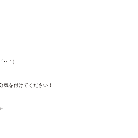
･･｀)
分気を付けてください！
✨