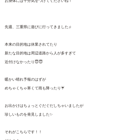
お身体には十分気をつけてくださいね！
先週、三重県に遊びに行ってきました
♫
本来の目的地は休業されてたり
新たな目的地は周辺道路から人が多すぎて
近付けなかったり😇😇
暖かい晴れ予報のはずが
めちゃくちゃ寒くて雨も降ったり☔️
お出かけはちょっとぐだぐだしちゃいましたが
珍しいものを発見しました✨
それがこちらです！！