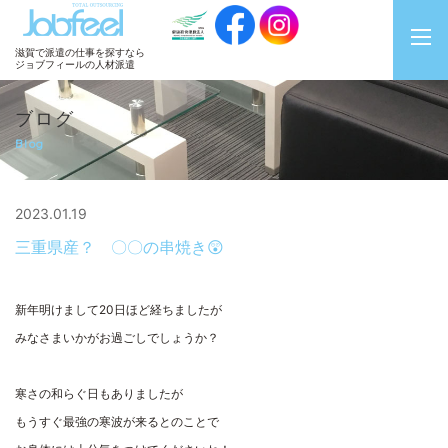
JobFeel
滋賀で派遣の仕事を探すなら
ジョブフィールの人材派遣
ブログ
Blog
2023.01.19
三重県産？ 〇〇の串焼き😲
新年明けまして
20
日ほど経ちましたが
みなさまいかがお過ごしでしょうか？
寒さの和らぐ日もありましたが
もうすぐ最強の寒波が来るとのことで