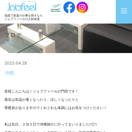
JobFeel
滋賀で派遣の仕事を探すなら
ジョブフィールの人材派遣
ブログ
Blog
2023.04.28
沖縄。
皆様こんにちは！ジョブフィールの門田です！
最近は気温が暑くなったり、涼しくなったりと
寒暖差がありますのでくれぐれも体調にはお気をつけください！
私は先日、２泊３日で沖縄旅行に行ってまいりました(‘◇’)ゞ