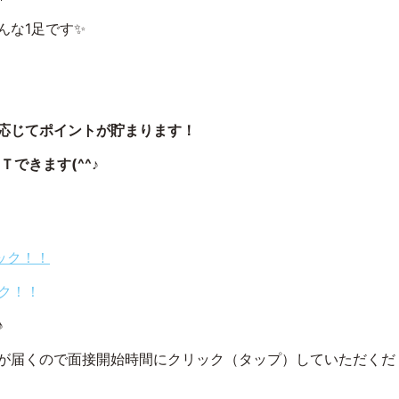
んな1足です✨
応じてポイントが貯まります！
できます(^^♪
リック！！
ク！！
♪
が届くので面接開始時間にクリック（タップ）していただくだ