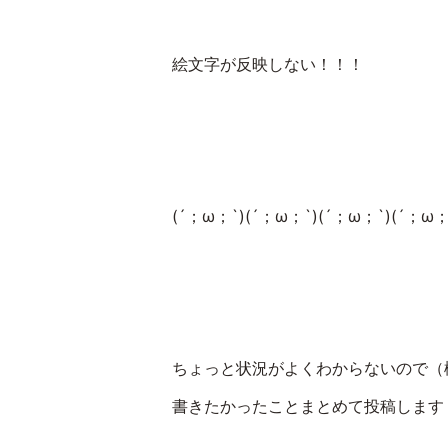
絵文字が反映しない！！！
(´；ω；
`)(
´；ω；
`)(
´；ω；
`)(
´；ω
ちょっと状況がよくわからないので（
書きたかったことまとめて投稿します