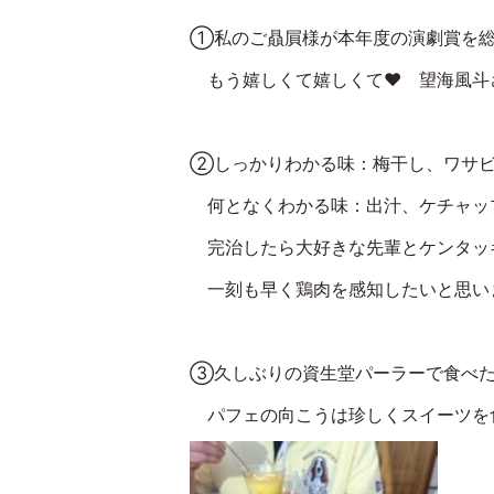
①私のご贔屓様が本年度の演劇賞を総
もう嬉しくて嬉しくて❤ 望海風斗
②しっかりわかる味：梅干し、ワサ
何となくわかる味：出汁、ケチャップ
完治したら大好きな先輩とケンタッ
一刻も早く鶏肉を感知したいと思います
③久しぶりの資生堂パーラーで食べた
パフェの向こうは珍しくスイーツを