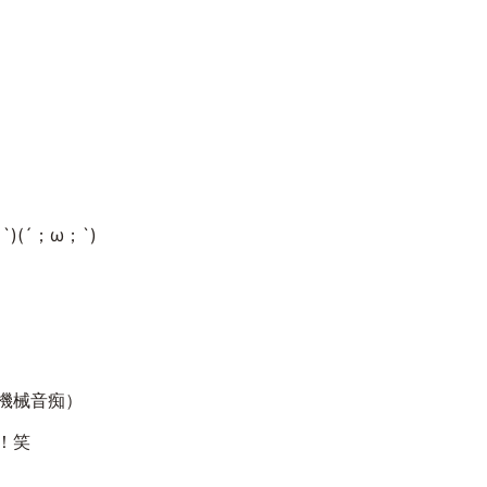
；
`)(
´；ω；
`)
機械音痴）
！笑