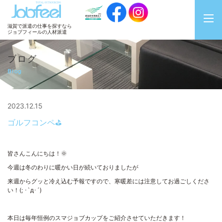
JobFeel
滋賀で派遣の仕事を探すなら
ジョブフィールの人材派遣
ブログ
Blog
2023.12.15
ゴルフコンペ⛳
皆さんこんにちは！🌞
今週は冬のわりに暖かい日が続いておりましたが
来週からグッと冷え込む予報ですので、寒暖差には注意してお過ごしくださ
い！(; ･`д･´)
本日は毎年恒例のスマジョブカップをご紹介させていただきます！