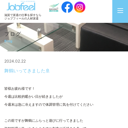
JobFeel
滋賀で派遣の仕事を探すなら
ジョブフィールの人材派遣
ブログ
Blog
2024.02.22
舞鶴いってきました🚢
皆様お疲れ様です！
今週は比較的暖かい日が続きましたが
今週末は急に冷えますので体調管理に気を付けてください
この前ですが舞鶴にふらっと遊びに行ってきました