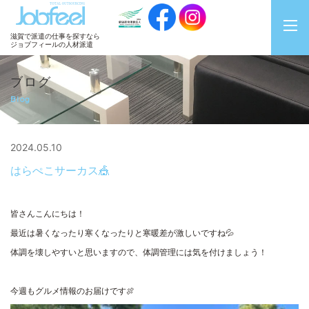
JobFeel
滋賀で派遣の仕事を探すなら
ジョブフィールの人材派遣
ブログ
Blog
2024.05.10
はらぺこサーカス🎪
皆さんこんにちは！
最近は暑くなったり寒くなったりと寒暖差が激しいですね💦
体調を壊しやすいと思いますので、体調管理には気を付けましょう！
今週もグルメ情報のお届けです🍖