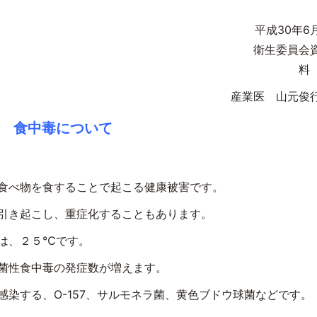
全に！！
30年6
衛生委員会
医 山元俊
食中毒について
食べ物を食することで起こる健康被害です。
引き起こし、重症化することもあります。
は、２５℃です。
菌性食中毒の発症数が増えます。
染する、O-157、サルモネラ菌、黄色ブドウ球菌などです。