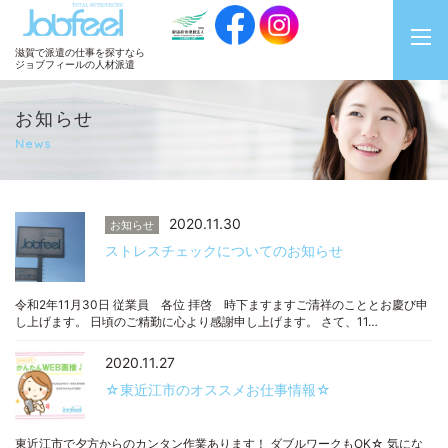
JobFeel
滋賀で派遣の仕事を探すなら
ジョブフィールの人材派遣
お知らせ
News
2020.11.30
お知らせ
ストレスチェックについてのお知らせ
令和2年11月30日 従業員 各位 拝啓 時下ますますご清祥のこととお慶び申
し上げます。 日頃のご精勤に心より感謝申し上げます。 さて、11…
2020.11.27
☆東近江市のオススメお仕事情報☆
東近江市で夕方からのカンタン作業あります！ ダブルワークもOK☆ 気にな