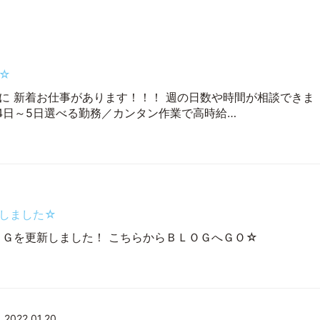
☆
に 新着お仕事があります！！！ 週の日数や時間が相談できま
週4日～5日選べる勤務／カンタン作業で高時給…
しました☆
ＯＧを更新しました！ こちらからＢＬＯＧへＧＯ☆
2022.01.20