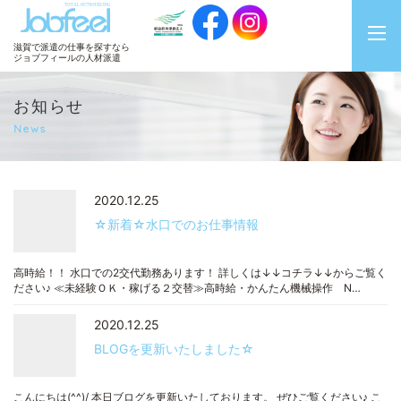
JobFeel
滋賀で派遣の仕事を探すなら
ジョブフィールの人材派遣
お知らせ
News
2020.12.25
☆新着☆水口でのお仕事情報
高時給！！ 水口での2交代勤務あります！ 詳しくは↓↓コチラ↓↓からご覧く
ださい♪ ≪未経験ＯＫ・稼げる２交替≫高時給・かんたん機械操作 N…
2020.12.25
BLOGを更新いたしました☆
こんにちは(^^)/ 本日ブログを更新いたしております。 ぜひご覧ください♪ こ