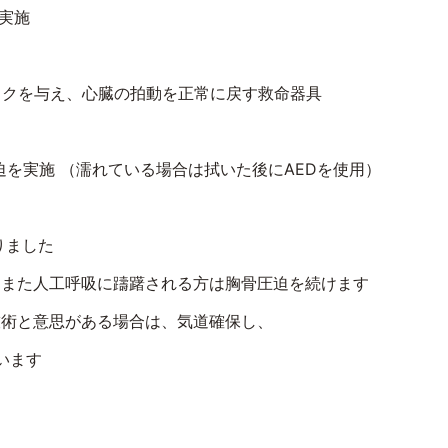
実施
ックを与え、心臓の拍動を正常に戻す救命器具
迫を実施 （濡れている場合は拭いた後に
AED
を使用）
りました
、また人工呼吸に躊躇される方は胸骨圧迫を続けます
技術と意思がある場合は、気道確保し、
います