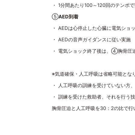
・
1
分間あたり
100
～
120
回のテンポで
⑤
AED到着
・
AED
は心停止した心臓に電気ショ
・
AED
の音声ガイダンスに従い実施
・ 電気ショック終了後は、④胸骨圧
※気道確保・人工呼吸は省略可能とな
・ 人工呼吸の訓練を受けていない方
・ 訓練を受けた救助者、それを行う
胸骨圧迫と人工呼吸を
30
：
2
の比で行