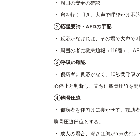
・ 周囲の安全の確認
・ 肩を軽く叩き、大声で呼びかけ応
②
応援要請・AEDの手配
・ 反応がなければ、その場で大声で
・ 周囲の者に救急通報（
119
番）、
AE
③
呼吸の確認
・ 傷病者に反応がなく、
10
秒間呼吸
心停止と判断し、直ちに胸骨圧迫を開
④
胸骨圧迫
・ 傷病者を仰向けに寝かせて、救助
胸骨圧迫部位とする。
・ 成人の場合、深さは胸が
5
㎝沈むよ