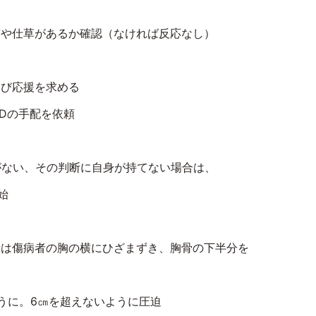
答や仕草があるか確認（なければ反応なし）
叫び応援を求める
D
の手配を依頼
がない、その判断に自身が持てない場合は、
始
者は傷病者の胸の横にひざまずき、胸骨の下半分を
うに。
6
㎝を超えないように圧迫