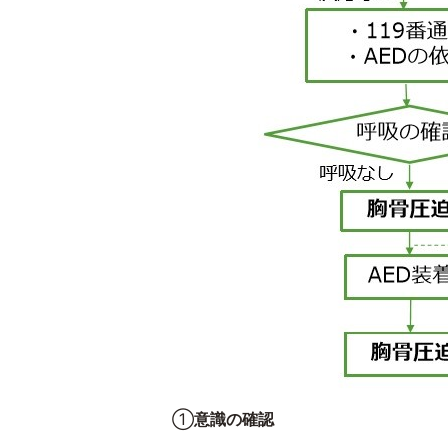
①
意識の確認