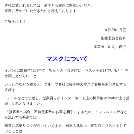
皆様に置かれましては、是非とも健康に留意いただき、
業務に努めていただきたいと考えております。
ご安全に！！
令和2年1月度
衛生委員会資料
産業医 山元 俊行
マスクについて
イオンは
2019
年
12
月中旬、客からの「接客時に（マスクを着けていると）声
が聞こえづらい」と
いった声などを踏まえ、グループ各社に接客時のマスク着用を原則禁止する
方針を
E
メールなどで伝達し、従業員らがインターネット上の掲示板や
Twitter
上で反
発し話題となりました。
「接客業の場合、不特定多数のお客を相手にするため、インフルエンザなど
が流行する時期では
非常に感染リスクが高いといえます。日本の風習上、接客時にマスクをして
いることは