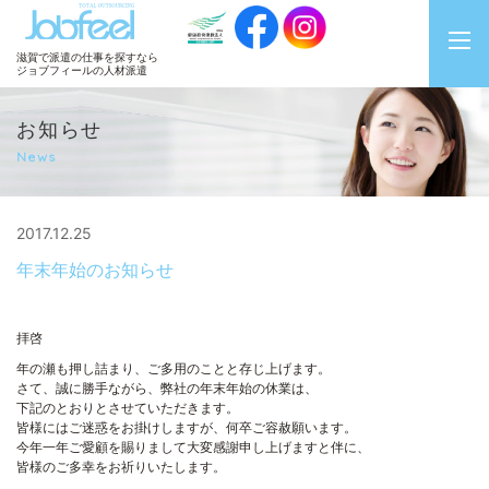
JobFeel
滋賀で派遣の仕事を探すなら
ジョブフィールの人材派遣
お知らせ
News
2017.12.25
年末年始のお知らせ
拝啓
年の瀬も押し詰まり、ご多用のことと存じ上げます。
さて、誠に勝手ながら、弊社の年末年始の休業は、
下記のとおりとさせていただきます。
皆様にはご迷惑をお掛けしますが、何卒ご容赦願います。
今年一年ご愛顧を賜りまして大変感謝申し上げますと伴に、
皆様のご多幸をお祈りいたします。