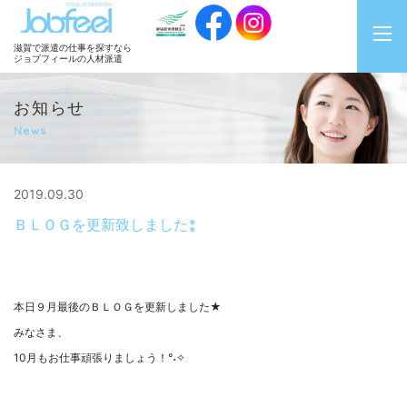
JobFeel
滋賀で派遣の仕事を探すなら
ジョブフィールの人材派遣
お知らせ
News
2019.09.30
ＢＬＯＧを更新致しました⁑
本日９月最後のＢＬＯＧを更新しました★
みなさま、
10月もお仕事頑張りましょう！°˖✧