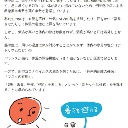
熱中症は、毎年
7
月から
8
月に多く発生しています。特に梅雨明けの蒸し暑
く、急に暑くなる
7
月には、体が暑さに慣れていないため、例年熱中症による
救急搬送者数や死亡者数が急増しています。
私たちの体は、血管を広げて外気に体内の熱を放射したり、汗をかいて蒸発
させたりして体温の急激な上昇を防いでいます。
しかし、気温が高いと体内の熱は放散されず、湿度が高いと汗は蒸発しませ
ん。
熱中症は、周りの温度に体が対応することができず、体内の水分や塩分（ナ
トリウムなど）の
バランスが崩れ、体温の調節機能がうまく働かないなどが原因で起こりま
す。
一方で、新型コロナウイルスの感染を防ぐために、「身体的距離の確保」、
「マスクの着用」、
「
3
密（密集、密接、密閉）を避ける」といった「新たな生活様式」を実践す
ることも求められています。