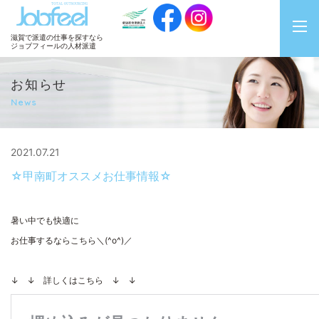
JobFeel
滋賀で派遣の仕事を探すなら
ジョブフィールの人材派遣
お知らせ
News
2021.07.21
☆甲南町オススメお仕事情報☆
暑い中でも快適に
お仕事するならこちら＼(^o^)／
↓ ↓ 詳しくはこちら ↓ ↓