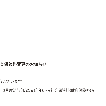
フ各位
会保険料変更のお知らせ
うございます。
、
3
月度給与
(4/25
支給分
)
から社会保険料
(
健康保険料
)
が