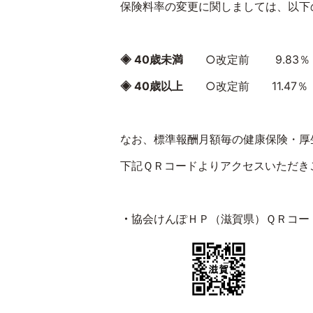
保険料率の変更に関しましては、以下
◈
40
歳未満
○改定前
9.83
％
◈
40
歳以上
○改定前
11.47
％
なお、標準報酬月額毎の健康保険・厚
下記ＱＲコードよりアクセスいただき
・
協会けんぽＨＰ（滋賀県）ＱＲコー