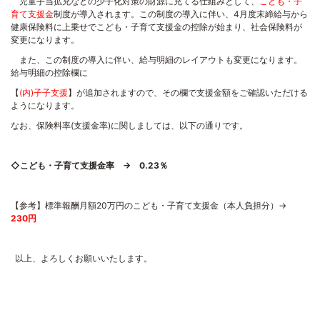
児童手当拡充などの少子化対策の財源に充てる仕組みとして、
こども・子
育て支援金
制度が導入されます。この制度の導入に伴い、
4
月度末締給与から
健康保険料に上乗せでこども・子育て支援金の控除が始まり、社会保険料が
変更になります。
また、この制度の導入に伴い、給与明細のレイアウトも変更になります。
給与明細の控除欄に
【
(内)子子支援
】が追加されますので、その欄で支援金額をご確認いただける
ようになります。
なお、保険料率
(
支援金率
)
に関しましては、以下の通りです。
◇こども・子育て支援金率 →
0.23
％
【参考】標準報酬月額
20
万円のこども・子育て支援金（本人負担分）→
230円
以上、よろしくお願いいたします。