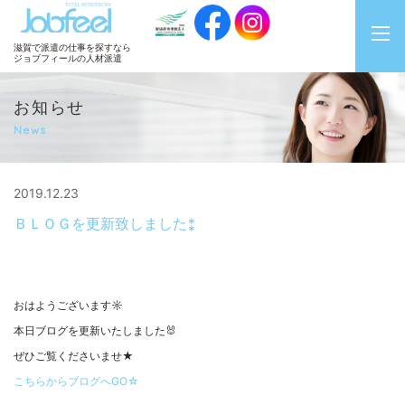
JobFeel
滋賀で派遣の仕事を探すなら
ジョブフィールの人材派遣
お知らせ
News
2019.12.23
ＢＬＯＧを更新致しました⁑
おはようございます☼
本日ブログを更新いたしました🐰
ぜひご覧くださいませ★
こちらからブログへGO☆