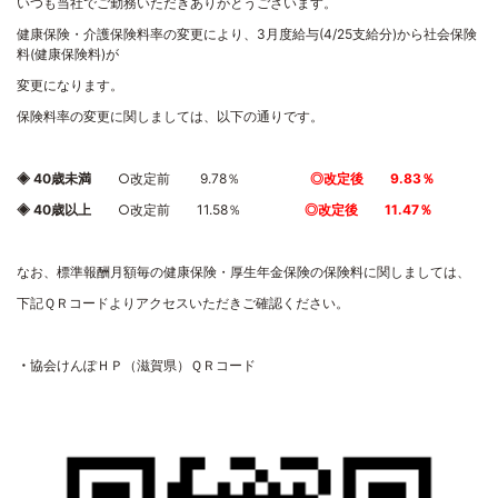
いつも当社でご勤務いただきありがとうございます。
健康保険・介護保険料率の変更により、
3
月度給与
(4/25
支給分
)
から社会保険
料
(
健康保険料
)
が
変更になります。
保険料率の変更に関しましては、以下の通りです。
◈
40
歳未満
○改定前
9.78
％
◎改定後 9.83％
◈
40
歳以上
○改定前
11.58
％
◎改定後 11.47％
なお、標準報酬月額毎の健康保険・厚生年金保険の保険料に関しましては、
下記ＱＲコードよりアクセスいただきご確認ください。
・
協会けんぽＨＰ（滋賀県）ＱＲコード